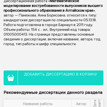
Диссертационная работа «
Математическое
моделирование востребованности выпускников высшего
профессионального образования в Алтайском крае
»,
автор — Панюкова, Анна Борисовна, относится к типу:
кандидатская диссертация по специальности 05.13.18.
Работа подготовлена в городе Барнаул в 2011 году.
Объем работы: 154 с. : ил.. Внутренний код товара:
01005000413. На странице представлены основные
сведения о диссертации, включая название, автора, год,
город, тип работы и шифр специальности.
ДОБАВИТЬ ДИССЕРТАЦИЮ В КОРЗИНУ
Рекомендуемые диссертации данного раздела
ы
Д
а
т
а
з
а
щ
и
т
Название работы
Автор