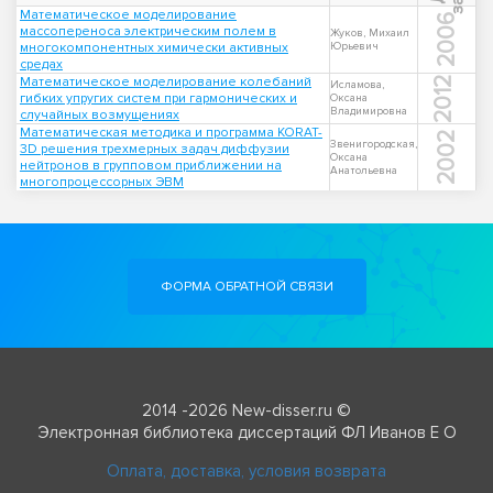
Математическое моделирование
2006
массопереноса электрическим полем в
Жуков, Михаил
многокомпонентных химически активных
Юрьевич
средах
Математическое моделирование колебаний
2012
Исламова,
гибких упругих систем при гармонических и
Оксана
Владимировна
случайных возмущениях
Математическая методика и программа KORAT-
2002
Звенигородская,
3D решения трехмерных задач диффузии
Оксана
нейтронов в групповом приближении на
Анатольевна
многопроцессорных ЭВМ
ФОРМА ОБРАТНОЙ СВЯЗИ
2014 -2026 New-disser.ru ©
Электронная библиотека диссертаций ФЛ Иванов Е О
Оплата, доставка, условия возврата