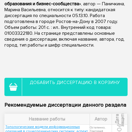
образования и бизнес-сообщества
», автор — Паничкина,
Марина Васильевна, относится к типу: кандидатская
диссертация по специальности 05.13.10. Работа
подготовлена в городе Ростов-на-Дону в 2007 году.
Объем работы: 201 с. : ил.. Внутренний код товара:
01003322180. На странице представлены основные
сведения о диссертации, включая название, автора, год,
город, тип работы и шифр специальности.
ДОБАВИТЬ ДИССЕРТАЦИЮ В КОРЗИНУ
Рекомендуемые диссертации данного раздела
ы
Д
а
т
а
з
а
щ
и
т
Название работы
Автор
2004
Топологические модели информационных
Остапенко,
операций в социотехнических системах: аспект
Григорий