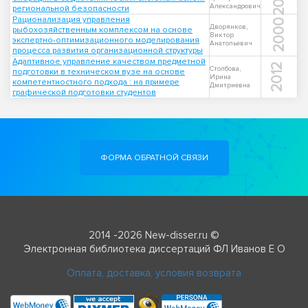
Александрович
региональной безопасности
Рационализация управления
2000
Дворянков,
рыбохозяйственным комплексом на основе
Виктор
экспертно-оптимизационного моделирования
Анатольевич
процесса развития организационной структуры
Адаптивное управление качеством предметной
2012
Столбова,
подготовки в техническом вузе на основе
Ирина
компетентностного подхода : на примере
Дмитриевна
графической подготовки студентов
ФОРМА ОБРАТНОЙ СВЯЗИ
2014 -2026 New-disser.ru ©
Электронная библиотека диссертаций ФЛ Иванов Е О
Оплата, доставка, условия возврата