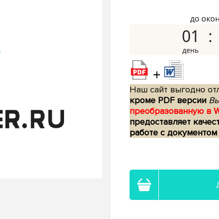
до око
01
+
Наш сайт выгодно отл
кроме PDF версии
Вы
преобразованную в 
предоставляет качес
работе с документом