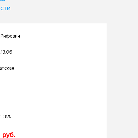
сти
 Рифович
.13.06
атская
. : ил.
 руб.