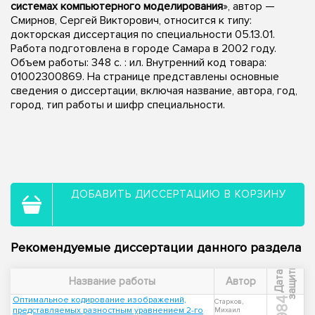
системах компьютерного моделирования
», автор —
Смирнов, Сергей Викторович, относится к типу:
докторская диссертация по специальности 05.13.01.
Работа подготовлена в городе Самара в 2002 году.
Объем работы: 348 с. : ил. Внутренний код товара:
01002300869. На странице представлены основные
сведения о диссертации, включая название, автора, год,
город, тип работы и шифр специальности.
ДОБАВИТЬ ДИССЕРТАЦИЮ В КОРЗИНУ
Рекомендуемые диссертации данного раздела
ы
Д
а
т
а
з
а
щ
и
т
Название работы
Автор
Оптимальное кодирование изображений,
1984
Старков,
представляемых разностным уравнением 2-го
Михаил