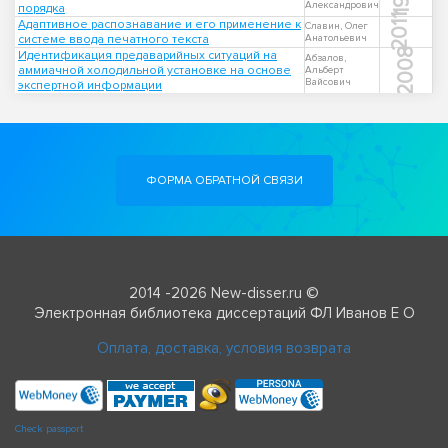
Александрович
порядка
2011
Адаптивное распознавание и его применение к
Славин, Олег
системе ввода печатного текста
Анатольевич
2008
Идентификация предаварийных ситуаций на
Абзалов,
аммиачной холодильной установке на основе
Альберт
Вайсович
экспертной информации
ФОРМА ОБРАТНОЙ СВЯЗИ
2014 -2026 New-disser.ru ©
Электронная библиотека диссертаций ФЛ Иванов Е О
Оплата, доставка, условия возврата
Check passport