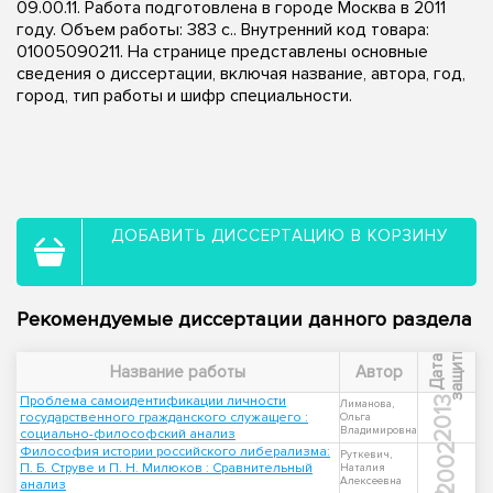
09.00.11. Работа подготовлена в городе Москва в 2011
году. Объем работы: 383 с.. Внутренний код товара:
01005090211. На странице представлены основные
сведения о диссертации, включая название, автора, год,
город, тип работы и шифр специальности.
ДОБАВИТЬ ДИССЕРТАЦИЮ В КОРЗИНУ
Рекомендуемые диссертации данного раздела
ы
Д
а
т
а
з
а
щ
и
т
Название работы
Автор
Проблема самоидентификации личности
2013
Лиманова,
государственного гражданского служащего :
Ольга
Владимировна
социально-философский анализ
2002
Философия истории российского либерализма:
Руткевич,
П. Б. Струве и П. Н. Милюков : Сравнительный
Наталия
Алексеевна
анализ