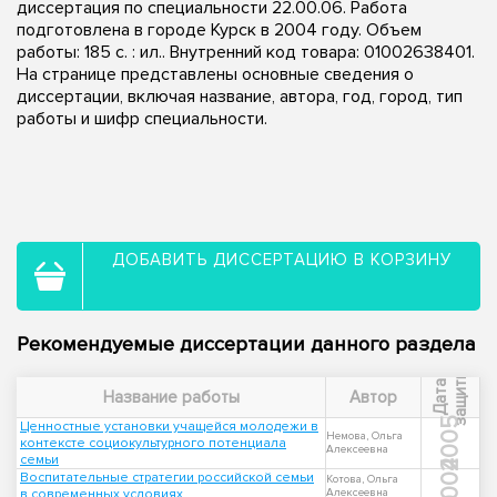
диссертация по специальности 22.00.06. Работа
подготовлена в городе Курск в 2004 году. Объем
работы: 185 с. : ил.. Внутренний код товара: 01002638401.
На странице представлены основные сведения о
диссертации, включая название, автора, год, город, тип
работы и шифр специальности.
ДОБАВИТЬ ДИССЕРТАЦИЮ В КОРЗИНУ
Рекомендуемые диссертации данного раздела
ы
Д
а
т
а
з
а
щ
и
т
Название работы
Автор
2005
Ценностные установки учащейся молодежи в
Немова, Ольга
контексте социокультурного потенциала
Алексеевна
семьи
2004
Воспитательные стратегии российской семьи
Котова, Ольга
в современных условиях
Алексеевна