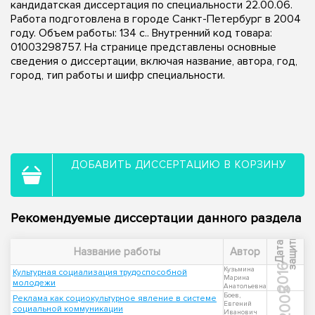
кандидатская диссертация по специальности 22.00.06.
Работа подготовлена в городе Санкт-Петербург в 2004
году. Объем работы: 134 с.. Внутренний код товара:
01003298757. На странице представлены основные
сведения о диссертации, включая название, автора, год,
город, тип работы и шифр специальности.
ДОБАВИТЬ ДИССЕРТАЦИЮ В КОРЗИНУ
Рекомендуемые диссертации данного раздела
ы
Д
а
т
а
з
а
щ
и
т
Название работы
Автор
2016
Кузьмина
Культурная социализация трудоспособной
Марина
молодежи
Анатольевна
2005
Боев,
Реклама как социокультурное явление в системе
Евгений
социальной коммуникации
Иванович