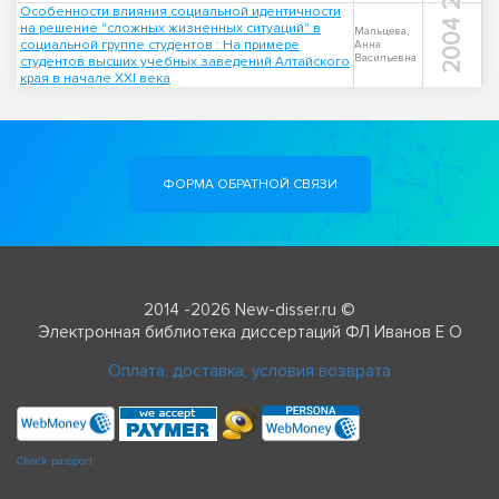
Особенности влияния социальной идентичности
2004
на решение "сложных жизненных ситуаций" в
Мальцева,
социальной группе студентов : На примере
Анна
Васильевна
студентов высших учебных заведений Алтайского
края в начале XXI века
ФОРМА ОБРАТНОЙ СВЯЗИ
2014 -2026 New-disser.ru ©
Электронная библиотека диссертаций ФЛ Иванов Е О
Оплата, доставка, условия возврата
Check passport