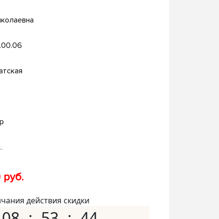
иколаевна
.00.06
атская
р
.
 руб.
нчания действия скидки
08
53
43