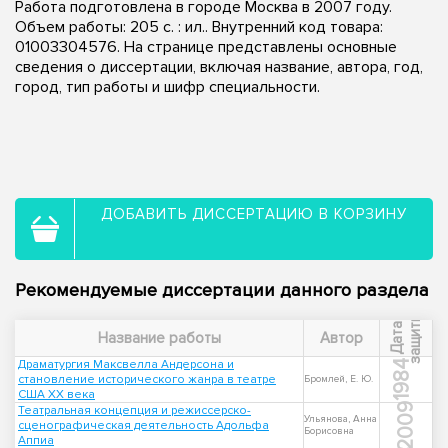
Работа подготовлена в городе Москва в 2007 году.
Объем работы: 205 с. : ил.. Внутренний код товара:
01003304576. На странице представлены основные
сведения о диссертации, включая название, автора, год,
город, тип работы и шифр специальности.
ДОБАВИТЬ ДИССЕРТАЦИЮ В КОРЗИНУ
Рекомендуемые диссертации данного раздела
ы
Д
а
т
а
з
а
щ
и
т
Название работы
Автор
Драматургия Максвелла Андерсона и
1984
становление исторического жанра в театре
Бромлей, Е. Ю.
США XX века
2009
Театральная концепция и режиссерско-
Ульянова, Анна
сценографическая деятельность Адольфа
Борисовна
Аппиа