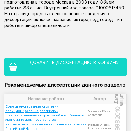
подготовлена в городе Москва в 2003 году. Объем
работы: 218 с. : ил.. Внутренний код товара: 01002617459.
На странице представлены основные сведения о
диссертации, включая название, автора, год, город, тип
работы и шифр специальности.
ДОБАВИТЬ ДИССЕРТАЦИЮ В КОРЗИНУ
Рекомендуемые диссертации данного раздела
ы
Д
а
т
а
з
а
щ
и
т
Название работы
Автор
Совершенствование стратегии
2010
позиционирования российских
Ткаченко, Юлия
транснациональных корпораций в глобальном
Сергеевна
экономическом пространстве
1998
Частные иностранные инвестиции в экономике
Гуртьев, Андрей
Российской Федерации
Константинович