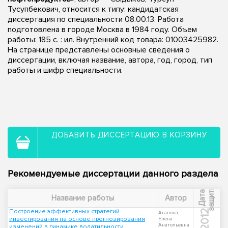
Тусупбекович, относится к типу: кандидатская
диссертация по специальности 08.00.13. Работа
подготовлена в городе Москва в 1984 году. Объем
работы: 185 c. : ил. Внутренний код товара: 01003425982.
На странице представлены основные сведения о
диссертации, включая название, автора, год, город, тип
работы и шифр специальности.
ДОБАВИТЬ ДИССЕРТАЦИЮ В КОРЗИНУ
Рекомендуемые диссертации данного раздела
ы
Д
а
т
а
з
а
щ
и
т
Название работы
Автор
Построение эффективных стратегий
2012
Агапова,
инвестирования на основе прогнозирования
Елена
Анатольевна
изменений в динамике волатильности