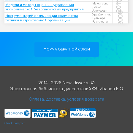
2011
Максимов,
Модели и методы оценки и управления
Денис
экономической безопасностью предприятия
Алексеевич
2005
Уразбахтина,
Инструментарий оптимизации количества
Гульнара
техники в строительной организации
Рамилевна
ФОРМА ОБРАТНОЙ СВЯЗИ
2014 -2026 New-disser.ru ©
Электронная библиотека диссертаций ФЛ Иванов Е О
Оплата, доставка, условия возврата
Check passport