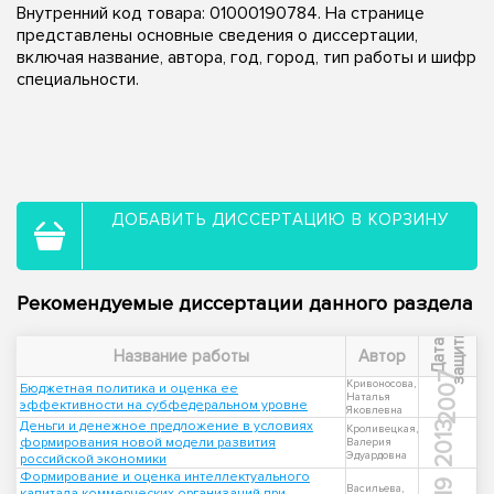
Внутренний код товара: 01000190784. На странице
представлены основные сведения о диссертации,
включая название, автора, год, город, тип работы и шифр
специальности.
ДОБАВИТЬ ДИССЕРТАЦИЮ В КОРЗИНУ
Рекомендуемые диссертации данного раздела
ы
Д
а
т
а
з
а
щ
и
т
Название работы
Автор
2007
Кривоносова,
Бюджетная политика и оценка ее
Наталья
эффективности на субфедеральном уровне
Яковлевна
Деньги и денежное предложение в условиях
2013
Кроливецкая,
формирования новой модели развития
Валерия
Эдуардовна
российской экономики
Формирование и оценка интеллектуального
Васильева,
капитала коммерческих организаций при