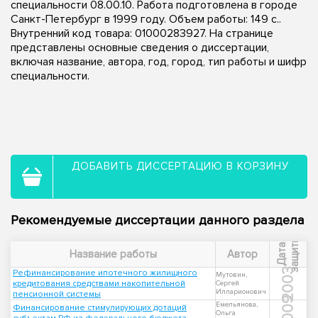
специальности 08.00.10. Работа подготовлена в городе
Санкт-Петербург в 1999 году. Объем работы: 149 с..
Внутренний код товара: 01000283927. На странице
представлены основные сведения о диссертации,
включая название, автора, год, город, тип работы и шифр
специальности.
ДОБАВИТЬ ДИССЕРТАЦИЮ В КОРЗИНУ
Рекомендуемые диссертации данного раздела
ы
Д
а
т
а
з
а
щ
и
т
Название работы
Автор
2003
Рефинансирование ипотечного жилищного
Мутовин,
кредитования средствами накопительной
Сергей
Илларионович
пенсионной системы
2009
Емельянова,
Финансирование стимулирующих дотаций
Ольга