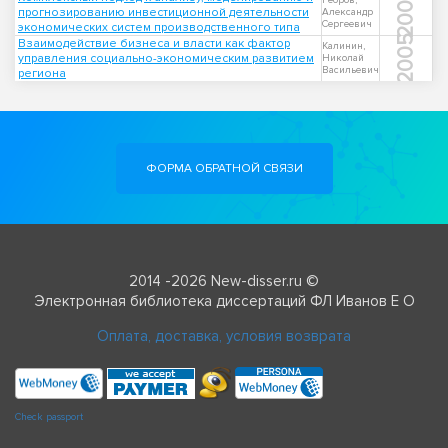
2009
Ребров,
прогнозированию инвестиционной деятельности
Александр
Сергеевич
экономических систем производственного типа
2005
Взаимодействие бизнеса и власти как фактор
Калинин,
управления социально-экономическим развитием
Николай
Васильевич
региона
ФОРМА ОБРАТНОЙ СВЯЗИ
2014 -2026 New-disser.ru ©
Электронная библиотека диссертаций ФЛ Иванов Е О
Оплата, доставка, условия возврата
Check passport