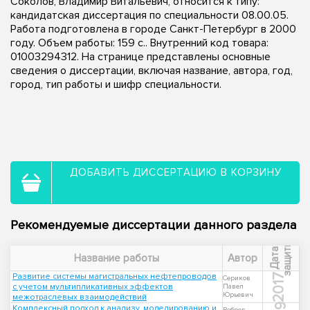
Соколов, Владимир Витальевич, относится к типу:
кандидатская диссертация по специальности 08.00.05.
Работа подготовлена в городе Санкт-Петербург в 2000
году. Объем работы: 159 с.. Внутренний код товара:
01003294312. На странице представлены основные
сведения о диссертации, включая название, автора, год,
город, тип работы и шифр специальности.
ДОБАВИТЬ ДИССЕРТАЦИЮ В КОРЗИНУ
Рекомендуемые диссертации данного раздела
ы
Д
а
т
а
з
а
щ
и
т
Название работы
Автор
Развитие системы магистральных нефтепроводов
2017
Сериков
с учетом мультипликативных эффектов
Павел
Юрьевич
межотраслевых взаимодействий
Комплексный подход к анализу, моделированию и