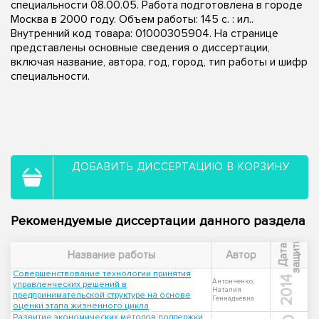
специальности 08.00.05. Работа подготовлена в городе
Москва в 2000 году. Объем работы: 145 с. : ил..
Внутренний код товара: 01000305904. На странице
представлены основные сведения о диссертации,
включая название, автора, год, город, тип работы и шифр
специальности.
ДОБАВИТЬ ДИССЕРТАЦИЮ В КОРЗИНУ
Рекомендуемые диссертации данного раздела
ы
Д
а
т
а
з
а
щ
и
т
Название работы
Автор
Совершенствование технологии принятия
2014
Антонченко,
управленческих решений в
Наталия
предпринимательской структуре на основе
Геннадьевна
оценки этапа жизненного цикла
Развитие экономических методов поддержки