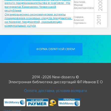
2000
Бештаова,
малого предпринимательства в торговле : На
Марида
материалах Карачаево-Черкесской
Джумаладиновна
республики
Организационно-экономические аспекты
2011
Сидоров,
планирования основных средств предприятия :
Алексей
на примере предприятий, оказывающих
Сергеевич
коммунальные услуги
ФОРМА ОБРАТНОЙ СВЯЗИ
2014 -2026 New-disser.ru ©
Электронная библиотека диссертаций ФЛ Иванов Е О
Оплата, доставка, условия возврата
Check passport