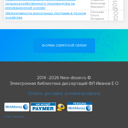
2014
Индюков,
сельскохозяйственного производства на
Александр
Иванович
инновационной основе
2000
Свинцова,
Эффективность вексельных программ в лесном
Ольга
хозяйстве
Игоревна
ФОРМА ОБРАТНОЙ СВЯЗИ
2014 -2026 New-disser.ru ©
Электронная библиотека диссертаций ФЛ Иванов Е О
Оплата, доставка, условия возврата
Check passport