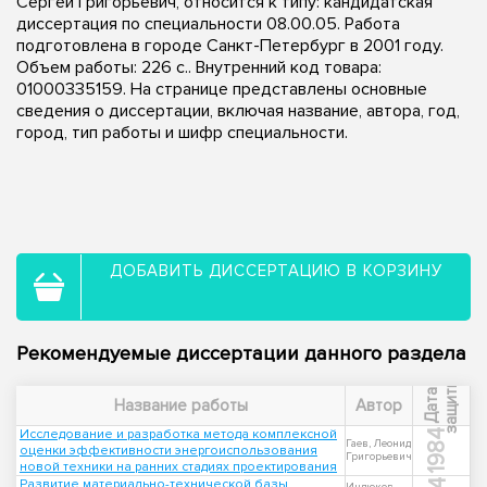
Сергей Григорьевич, относится к типу: кандидатская
диссертация по специальности 08.00.05. Работа
подготовлена в городе Санкт-Петербург в 2001 году.
Объем работы: 226 с.. Внутренний код товара:
01000335159. На странице представлены основные
сведения о диссертации, включая название, автора, год,
город, тип работы и шифр специальности.
ДОБАВИТЬ ДИССЕРТАЦИЮ В КОРЗИНУ
Рекомендуемые диссертации данного раздела
ы
Д
а
т
а
з
а
щ
и
т
Название работы
Автор
Исследование и разработка метода комплексной
1984
Гаев, Леонид
оценки эффективности энергоиспользования
Григорьевич
новой техники на ранних стадиях проектирования
Развитие материально-технической базы