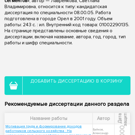
сегментов
», автор — Лавренкова, Светлана
Владимировна, относится к типу: кандидатская
диссертация по специальности 08.00.05. Работа
подготовлена в городе Орел в 2001 году. Объем
работы: 243 с. : ил. Внутренний код товара: 01002290135.
На странице представлены основные сведения о
диссертации, включая название, автора, год, город, тип
работы и шифр специальности.
ДОБАВИТЬ ДИССЕРТАЦИЮ В КОРЗИНУ
Рекомендуемые диссертации данного раздела
ы
Д
а
т
а
з
а
щ
и
т
Название работы
Автор
Мотивация труда и формирование доходов
2000
Байков,
работников сельского хозяйства : На
Александр