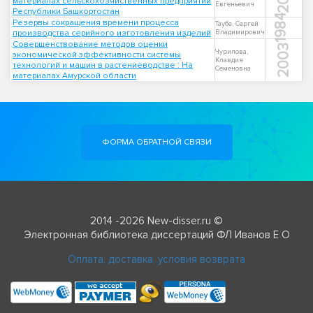
материалах сельскохозяйственных предприятий
Евгеньевич
Республики Башкортостан
1984
Резервы сокращения времени процесса
Таубе, Сергей
производства серийного изготовления изделий
Владимирович
Совершенствование методов оценки
2003
Чурилова,
экономической эффективности системы
Клавдия
технологий и машин в растениеводстве : На
Семеновна
материалах Амурской области
ФОРМА ОБРАТНОЙ СВЯЗИ
2014 -2026 New-disser.ru ©
Электронная библиотека диссертаций ФЛ Иванов Е О
Оплата, доставка, условия возврата