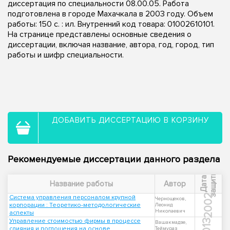
диссертация по специальности 08.00.05. Работа
подготовлена в городе Махачкала в 2003 году. Объем
работы: 150 с. : ил. Внутренний код товара: 01002610101.
На странице представлены основные сведения о
диссертации, включая название, автора, год, город, тип
работы и шифр специальности.
ДОБАВИТЬ ДИССЕРТАЦИЮ В КОРЗИНУ
Рекомендуемые диссертации данного раздела
ы
Д
а
т
а
з
а
щ
и
т
Название работы
Автор
2002
Система управления персоналом крупной
Чернощеков,
корпорации : Теоретико-методологические
Леонид
Николаевич
аспекты
Управление стоимостью фирмы в процессе
2013
Вашакмадзе,
слияния и поглощения на основе
Теймураз