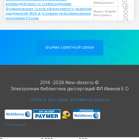
Теймуразович
взаимодействия со стейкхолдерами
2006
Формирование основ эффективного развития
Журин, Андрей
предприятий ЖКХ в условиях реформирования
Викторович
экономики России
ФОРМА ОБРАТНОЙ СВЯЗИ
2014 -2026 New-disser.ru ©
Электронная библиотека диссертаций ФЛ Иванов Е О
Оплата, доставка, условия возврата
Check passport