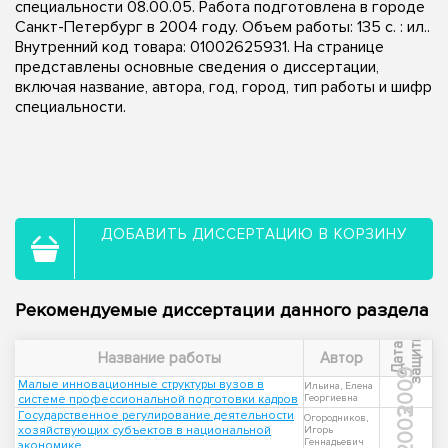
специальности 08.00.05. Работа подготовлена в городе
Санкт-Петербург в 2004 году. Объем работы: 135 с. : ил..
Внутренний код товара: 01002625931. На странице
представлены основные сведения о диссертации,
включая название, автора, год, город, тип работы и шифр
специальности.
ДОБАВИТЬ ДИССЕРТАЦИЮ В КОРЗИНУ
Рекомендуемые диссертации данного раздела
ы
Д
а
т
а
з
а
щ
и
т
Название работы
Автор
2009
Малые инновационные структуры вузов в
Ильина, Елена
системе профессиональной подготовки кадров
Георгиевна
2003
Государственное регулирование деятельности
Огородников,
хозяйствующих субъектов в национальной
Игорь
Геннадьевич
экономике