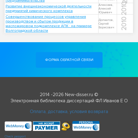
предпринимательства
2010
Алексеев,
Развитие внешнеэкономической деятельности
Алексей
предприятий химического комплекса
Юрьевич
Совершенствование процессов управления
2010
Долматов,
производством и сбытом продукции в
Сергей
масложировом подкомплексе АПК : на примере
Борисович
Волгоградской области
ФОРМА ОБРАТНОЙ СВЯЗИ
2014 -2026 New-disser.ru ©
Электронная библиотека диссертаций ФЛ Иванов Е О
Оплата, доставка, условия возврата
Check passport