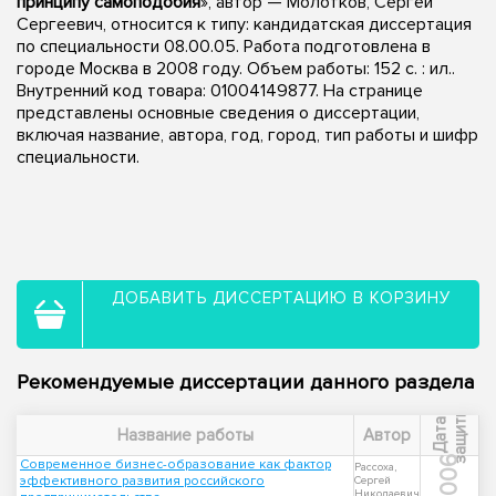
принципу самоподобия
», автор — Молотков, Сергей
Сергеевич, относится к типу: кандидатская диссертация
по специальности 08.00.05. Работа подготовлена в
городе Москва в 2008 году. Объем работы: 152 с. : ил..
Внутренний код товара: 01004149877. На странице
представлены основные сведения о диссертации,
включая название, автора, год, город, тип работы и шифр
специальности.
ДОБАВИТЬ ДИССЕРТАЦИЮ В КОРЗИНУ
Рекомендуемые диссертации данного раздела
ы
Д
а
т
а
з
а
щ
и
т
Название работы
Автор
2006
Современное бизнес-образование как фактор
Рассоха,
эффективного развития российского
Сергей
Николаевич