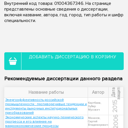
Внутренний код товара: 01004367346. На странице
представлены основные сведения о диссертации,
включая название, автора, год, город, тип работы и шифр
специальности.
ДОБАВИТЬ ДИССЕРТАЦИЮ В КОРЗИНУ
Рекомендуемые диссертации данного раздела
ы
Д
а
т
а
з
а
щ
и
т
Название работы
Автор
Энергоэффективность российской
2015
Кертбиев,
промышленности : противоречивые тенденции и
Зубер
инструменты рыночных институциональных
Мусович
преобразований
2006
Экономические аспекты научно-технического
Манахов,
прогресса и его влияние на
Сергей
Владимирович
макроэкономические процессы