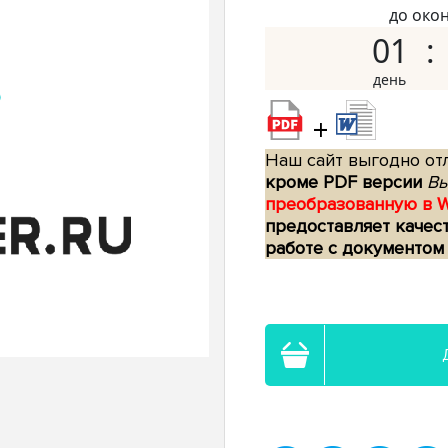
до око
01
+
Наш сайт выгодно отл
кроме PDF версии
Вы
преобразованную в 
предоставляет качес
работе с документом