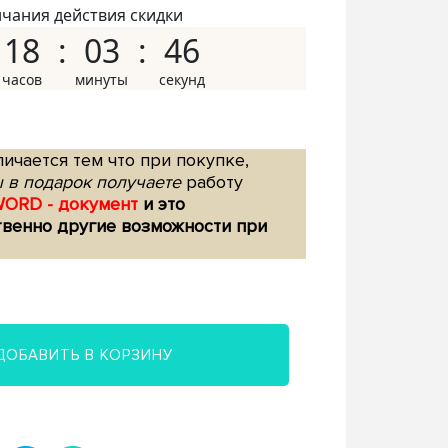
нчания действия скидки
18
03
45
ичается тем что при покупке,
 в подарок получаете
работу
WORD - документ
и это
твенно другие возможности при
ДОБАВИТЬ В КОРЗИНУ