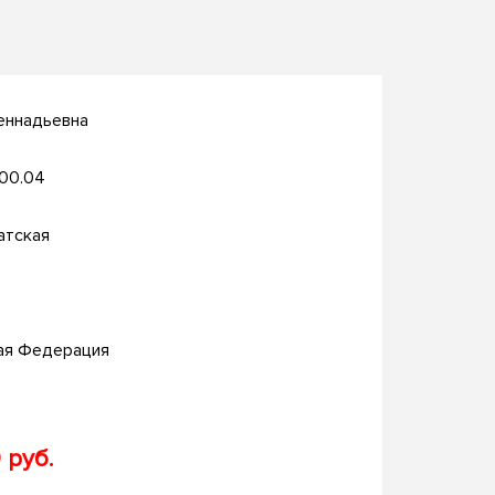
еннадьевна
.00.04
атская
ая Федерация
 руб.