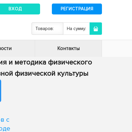
ВХОД
РЕГИСТРАЦИЯ
Товаров:
На сумму:
ости
Контакты
ория и методика физического
вной физической культуры
в с
оде