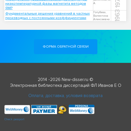
1975
низкотемпературной фазы магнетита методом
А.
ЯМР
1963
Голубева,
Фундаментальные решения уравнений в частных
Валентина
производных с постоянными коэффициентами
Алексеевна
ФОРМА ОБРАТНОЙ СВЯЗИ
2014 -2026 New-disser.ru ©
Электронная библиотека диссертаций ФЛ Иванов Е О
Оплата, доставка, условия возврата
Check passport