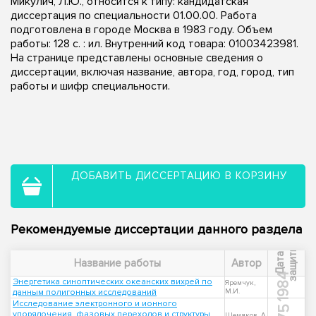
Микулич, Л.Ю., относится к типу: кандидатская
диссертация по специальности 01.00.00. Работа
подготовлена в городе Москва в 1983 году. Объем
работы: 128 c. : ил. Внутренний код товара: 01003423981.
На странице представлены основные сведения о
диссертации, включая название, автора, год, город, тип
работы и шифр специальности.
ДОБАВИТЬ ДИССЕРТАЦИЮ В КОРЗИНУ
Рекомендуемые диссертации данного раздела
ы
Д
а
т
а
з
а
щ
и
т
Название работы
Автор
1984
Энергетика синоптических океанских вихрей по
Яремчук,
данным полигонных исследований
М.И.
Исследование электронного и ионного
упорядочения, фазовых переходов и структуры
Шемяков, А.