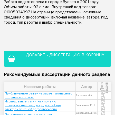
Работа подготовлена в городе Вустер в 2001 году.
Объем работы: 92 с. : ил.. Внутренний код товара:
01005034397. На странице представлены основные
сведения о диссертации, включая название, автора, год,
город, тип работы и шифр специальности.
ДОБАВИТЬ ДИССЕРТАЦИЮ В КОРЗИНУ
Рекомендуемые диссертации данного раздела
ы
Д
а
т
а
з
а
щ
и
т
Название работы
Автор
1949
Приближенное решение задач ламинарного
Толмачев Н.А.
пограничного слоя
Исследование магнитных полей от
1949
поверхностных неоднородностей при
Большаков П.Н.
электромагнитной дефектоскопии
1950
Джваршейшвили
Производные числа и интеграл