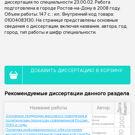
диссертация по специальности 23.00.02. Работа
подготовлена в городе Ростов-на-Дону в 2008 году.
Объем работы: 147 с. : ил.. Внутренний код товара:
01004083130. На странице представлены основные
сведения о диссертации, включая название, автора, год,
город, тип работы и шифр специальности.
ДОБАВИТЬ ДИССЕРТАЦИЮ В КОРЗИНУ
Рекомендуемые диссертации данного раздела
ы
Д
а
т
а
з
а
щ
и
т
Название работы
Автор
2003
Основные тенденции массового поведения в
Смирнова,
политических процессах современной России :
Анна
Александровна
1990-е годы
Политика информационного обеспечения
Ноздрина,
института государственной гражданской службы