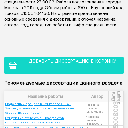
специальности 23.00.02. Работа подготовлена в городе
Москва в 2011 году. Объем работы: 190 с.. Внутренний код
товара: 01005404150. На странице представлены
основные сведения о диссертации, включая название,
автора, год, город, тип работы и шифр специальности.
ДОБАВИТЬ ДИССЕРТАЦИЮ В КОРЗИНУ
Рекомендуемые диссертации данного раздела
ы
Д
а
т
а
з
а
щ
и
т
Название работы
Автор
2003
Бюджетный процесс в Конгрессе США :
Травкина,
Законодательные нормы и современные
Наталья
Михайловна
формы их реализации
2008
Федорова,
Гендерные стереотипы как фактор
Татьяна
формирования имиджа политика
Викторовна
Роль региональных законодательных органов