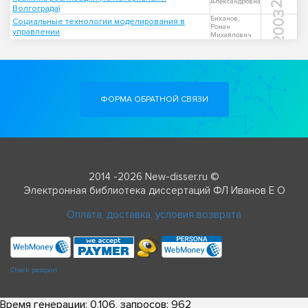
Александровна
Волгограда)
2003
Биканов,
Социальные технологии моделирования в
Роман
управлении
Михайлович
ФОРМА ОБРАТНОЙ СВЯЗИ
2014 -2026 New-disser.ru ©
Электронная библиотека диссертаций ФЛ Иванов Е О
Оплата, доставка, условия возврата
Check passport
Время генерации: 0.106, запросов: 962