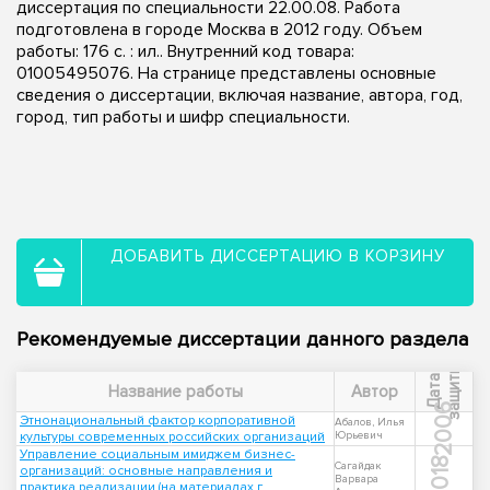
диссертация по специальности 22.00.08. Работа
подготовлена в городе Москва в 2012 году. Объем
работы: 176 с. : ил.. Внутренний код товара:
01005495076. На странице представлены основные
сведения о диссертации, включая название, автора, год,
город, тип работы и шифр специальности.
ДОБАВИТЬ ДИССЕРТАЦИЮ В КОРЗИНУ
Рекомендуемые диссертации данного раздела
ы
Д
а
т
а
з
а
щ
и
т
Название работы
Автор
2006
Этнонациональный фактор корпоративной
Абалов, Илья
культуры современных российских организаций
Юрьевич
Управление социальным имиджем бизнес-
2018
Сагайдак
организаций: основные направления и
Варвара
практика реализации (на материалах г.