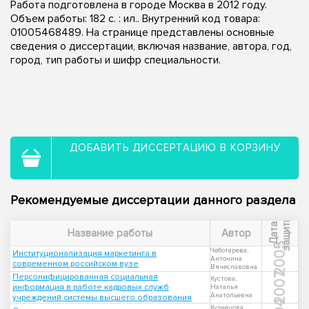
Работа подготовлена в городе Москва в 2012 году.
Объем работы: 182 с. : ил.. Внутренний код товара:
01005468489. На странице представлены основные
сведения о диссертации, включая название, автора, год,
город, тип работы и шифр специальности.
ДОБАВИТЬ ДИССЕРТАЦИЮ В КОРЗИНУ
Рекомендуемые диссертации данного раздела
ы
Д
а
т
а
з
а
щ
и
т
Название работы
Автор
2005
Чеботарева,
Институционализация маркетинга в
Антонина
современном российском вузе
Вячеславовна
2007
Персонифицированная социальная
Кустова,
информация в работе кадровых служб
Наталья
Анатольевна
учреждений системы высшего образования
Кузнецова,