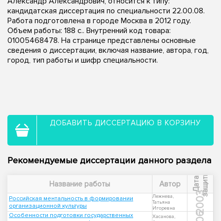
Александр Александрович, относится к типу:
кандидатская диссертация по специальности 22.00.08.
Работа подготовлена в городе Москва в 2012 году.
Объем работы: 188 с.. Внутренний код товара:
01005468478. На странице представлены основные
сведения о диссертации, включая название, автора, год,
город, тип работы и шифр специальности.
ДОБАВИТЬ ДИССЕРТАЦИЮ В КОРЗИНУ
Рекомендуемые диссертации данного раздела
ы
Д
а
т
а
з
а
щ
и
т
Название работы
Автор
2003
Лежнева,
Российская ментальность в формировании
Татьяна
организационной культуры
Игоревна
Особенности подготовки государственных
Хасанова,