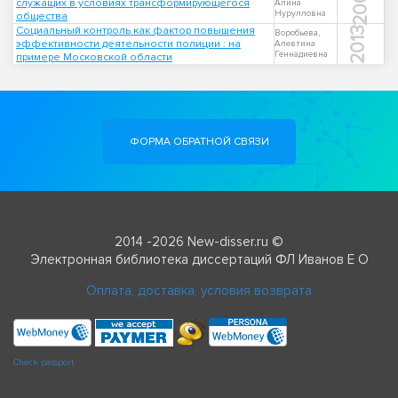
2006
служащих в условиях трансформирующегося
Алина
Нурулловна
общества
Социальный контроль как фактор повышения
2013
Воробьева,
эффективности деятельности полиции : на
Алевтина
Геннадиевна
примере Московской области
ФОРМА ОБРАТНОЙ СВЯЗИ
2014 -2026 New-disser.ru ©
Электронная библиотека диссертаций ФЛ Иванов Е О
Оплата, доставка, условия возврата
Check passport