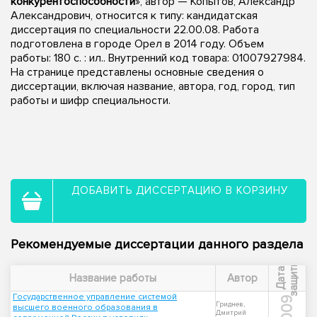
конкурентоспособности
», автор — Копытов, Александр
Александрович, относится к типу: кандидатская
диссертация по специальности 22.00.08. Работа
подготовлена в городе Орел в 2014 году. Объем
работы: 180 с. : ил.. Внутренний код товара: 01007927984.
На странице представлены основные сведения о
диссертации, включая название, автора, год, город, тип
работы и шифр специальности.
ДОБАВИТЬ ДИССЕРТАЦИЮ В КОРЗИНУ
Рекомендуемые диссертации данного раздела
ы
Д
а
т
а
з
а
щ
и
т
Название работы
Автор
Государственное управление системой
2009
Гриднев,
высшего военного образования в
Дмитрий