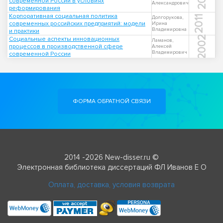
современной России в условиях
Александрович
реформирования
Корпоративная социальная политика
2011
Долгорукова,
современных российских предприятий: модели
Ирина
Владимировна
и практики
2002
Социальные аспекты инновационных
Ламанов,
процессов в производственной сфере
Алексей
Владимирович
современной России
ФОРМА ОБРАТНОЙ СВЯЗИ
2014 -2026 New-disser.ru ©
Электронная библиотека диссертаций ФЛ Иванов Е О
Оплата, доставка, условия возврата