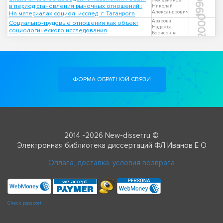
1996
Железняков,
в период становления рыночных отношений :
Николай
Александрович
На материалах социол. исслед. г. Таганрога
2000
Азарова,
Социально-трудовые отношения как объект
Надежда
социологического исследования
Борисовна
ФОРМА ОБРАТНОЙ СВЯЗИ
2014 -2026 New-disser.ru ©
Электронная библиотека диссертаций ФЛ Иванов Е О
Оплата, доставка, условия возврата
Check passport