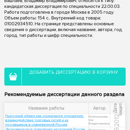
Вашлаев, Владимир Владимирович, относится к типу:
кандидатская диссертация по специальности 22.00.03.
Работа подготовлена в городе Москва в 2005 году.
Объем работы: 154 с.. Внутренний код товара:
01002934510. На странице представлены основные
сведения о диссертации, включая название, автора, год,
город, тип работы и шифр специальности.
ДОБАВИТЬ ДИССЕРТАЦИЮ В КОРЗИНУ
Рекомендуемые диссертации данного раздела
ы
Д
а
т
а
з
а
щ
и
т
Название работы
Автор
Рыночный обмен как социальное отношение:
2012
Котельникова,
взаимодействие торговых сетей и их
Зоя
Владиславовна
поставщиков в современной России
Экономическое поведение населения России