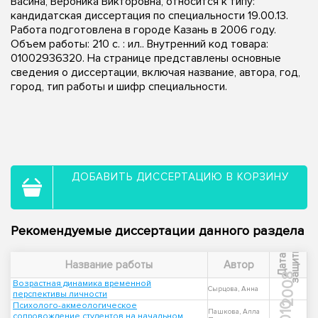
Васина, Вероника Викторовна, относится к типу:
кандидатская диссертация по специальности 19.00.13.
Работа подготовлена в городе Казань в 2006 году.
Объем работы: 210 с. : ил.. Внутренний код товара:
01002936320. На странице представлены основные
сведения о диссертации, включая название, автора, год,
город, тип работы и шифр специальности.
ДОБАВИТЬ ДИССЕРТАЦИЮ В КОРЗИНУ
Рекомендуемые диссертации данного раздела
ы
Д
а
т
а
з
а
щ
и
т
Название работы
Автор
2008
Возрастная динамика временной
Сырцова, Анна
перспективы личности
Психолого-акмеологическое
2010
Пашкова, Алла
сопровождение студентов на начальном