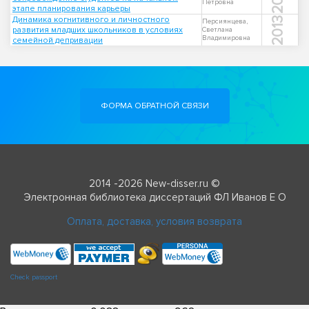
Петровна
этапе планирования карьеры
Динамика когнитивного и личностного
2013
Персиянцева,
развития младших школьников в условиях
Светлана
Владимировна
семейной депривации
ФОРМА ОБРАТНОЙ СВЯЗИ
2014 -2026 New-disser.ru ©
Электронная библиотека диссертаций ФЛ Иванов Е О
Оплата, доставка, условия возврата
Check passport