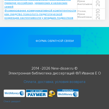
2010
Ирина
примере российских, украинских и казахских
Анатольевна
семей
Формирование коммуникативной компетентности
2010
Уткина,
как средство психолого-педагогической
Ирина
Михайловна
коррекции застенчивости у младших подростков
ФОРМА ОБРАТНОЙ СВЯЗИ
2014 -2026 New-disser.ru ©
Электронная библиотека диссертаций ФЛ Иванов Е О
Оплата, доставка, условия возврата
Check passport