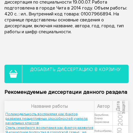
диссертация по специальности 19.00.07. Работа
подготовлена в городе Чита в 2014 году. Объем работы:
420 с. : ил.. Внутренний код товара: 01007966894. На
странице представлены основные сведения о
диссертации, включая название, автора, год, город, тип
работы и шифр специальности.
ДОБАВИТЬ ДИССЕРТАЦИЮ В КОРЗИНУ
Рекомендуемые диссертации данного раздела
ы
Д
а
т
а
з
а
щ
и
т
Название работы
Автор
2005
Полимодальность восприятия как фактор
Барыбина,
развития перцептивных способностей учителя
Елена
Борисовна
начальных классов
Стиль семейного воспитания как фактор развития
Койшибаева,
Я-концепции подростка в городской семье : на