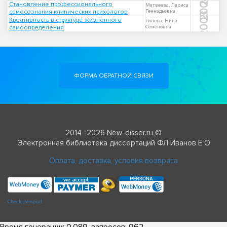
2004
Становление профессионального
Матвеева, Лариса
самосознания клинических психологов
Геннадьевна
2003
Креативность в структуре жизненного
Гилева, Нина
самоопределения
Семеновна
ФОРМА ОБРАТНОЙ СВЯЗИ
2014 -2026 New-disser.ru ©
Электронная библиотека диссертаций ФЛ Иванов Е О
Оплата, доставка, условия возврата
Check passport