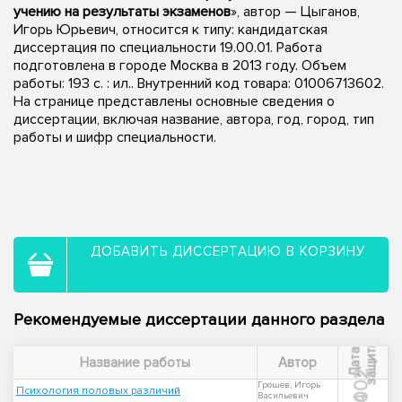
учению на результаты экзаменов
», автор — Цыганов,
Игорь Юрьевич, относится к типу: кандидатская
диссертация по специальности 19.00.01. Работа
подготовлена в городе Москва в 2013 году. Объем
работы: 193 с. : ил.. Внутренний код товара: 01006713602.
На странице представлены основные сведения о
диссертации, включая название, автора, год, город, тип
работы и шифр специальности.
ДОБАВИТЬ ДИССЕРТАЦИЮ В КОРЗИНУ
Рекомендуемые диссертации данного раздела
ы
Д
а
т
а
з
а
щ
и
т
Название работы
Автор
2002
Грошев, Игорь
Психология половых различий
Васильевич