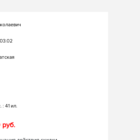
иколаевич
.03.02
атская
. : 41 ил.
 руб.