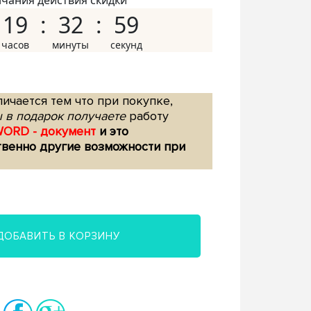
нчания действия скидки
19
32
58
ичается тем что при покупке,
 в подарок получаете
работу
WORD - документ
и это
твенно другие возможности при
ДОБАВИТЬ В КОРЗИНУ