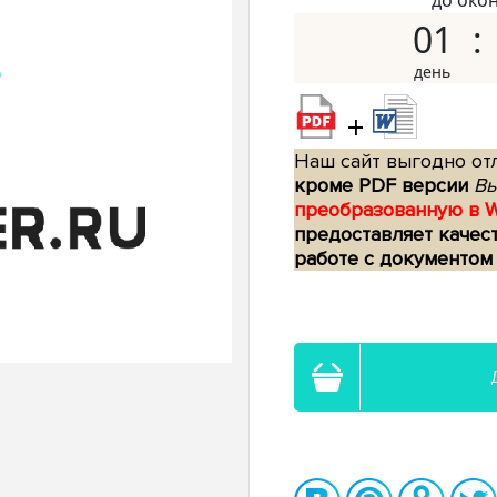
до око
01
+
Наш сайт выгодно отл
кроме PDF версии
Вы
преобразованную в 
предоставляет качес
работе с документом