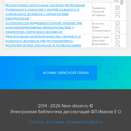
Молекулярно-клеточные аспекты дисфункции
2018
Трифонов,
буккального эпителия у людей пожилого и
Николай
старческого возраста с хроническим
Игоревич
пародонтитом
Особенности медикаментозной терапии при
2010
Агасиян,
коронароинвазивных вмешательствах у
Арам
Липаритович
пациентов старческого возраста
Двигательная реабилитация лиц среднего и
2012
Бурмистров,
пожилого возраста при дегенеративно-
Дмитрий
Алексеевич
дистрофических процессах в позвоночнике
ФОРМА ОБРАТНОЙ СВЯЗИ
2014 -2026 New-disser.ru ©
Электронная библиотека диссертаций ФЛ Иванов Е О
Оплата, доставка, условия возврата