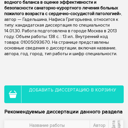
водного баланса в оценке эффективности и
безопасности санаторно-курортного лечения больных
пожилого возраста с сердечно-сосудистой патологией
»,
автор — Гадельшина, Нафиса Григорьевна, относится к
типу: кандидатская диссертация по специальности
14.01.30. Работа подготовлена в городе Москва в 2013
году. Объем работы: 138 с. : 13 ил.. Внутренний код
товара: 01005093670. На странице представлены
основные сведения о диссертации, включая название,
автора, год, город, тип работы и шифр специальности.
ДОБАВИТЬ ДИССЕРТАЦИЮ В КОРЗИНУ
Рекомендуемые диссертации данного раздела
ы
Д
а
т
а
з
а
щ
и
т
Название работы
Автор