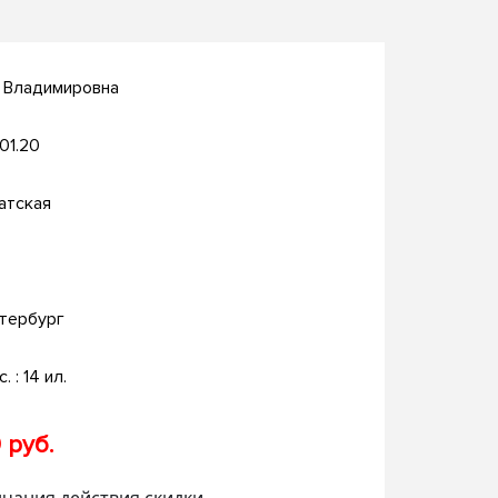
 Владимировна
.01.20
атская
тербург
. : 14 ил.
 руб.