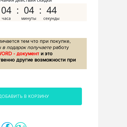
нчания действия скидки
04
04
43
ичается тем что при покупке,
 в подарок получаете
работу
WORD - документ
и это
твенно другие возможности при
ДОБАВИТЬ В КОРЗИНУ