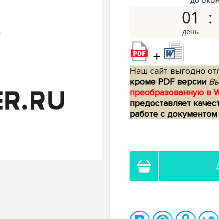
до око
01
+
Наш сайт выгодно отл
кроме PDF версии
Вы
преобразованную в 
предоставляет качес
работе с документом