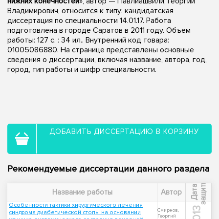
нижних конечностей
», автор — Павлиашвили, Георгий
Владимирович, относится к типу: кандидатская
диссертация по специальности 14.01.17. Работа
подготовлена в городе Саратов в 2011 году. Объем
работы: 127 с. : 34 ил.. Внутренний код товара:
01005086880. На странице представлены основные
сведения о диссертации, включая название, автора, год,
город, тип работы и шифр специальности.
ДОБАВИТЬ ДИССЕРТАЦИЮ В КОРЗИНУ
Рекомендуемые диссертации данного раздела
ы
Д
а
т
а
з
а
щ
и
т
Название работы
Автор
Особенности тактики хирургического лечения
2013
Смирнов,
синдрома диабетической стопы на основании
Георгий