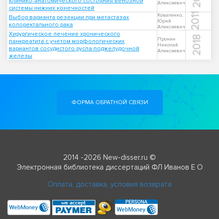
клинико-анатомического состояния венозной
Алексеевич
системы нижних конечностей
2011
Коваленко,
Выбор варианта резекции при метастазах
Юрий
колоректального рака
Алексеевич
Хирургическое лечение хронического
2018
Пронин
панкреатита с учетом морфологических
Николай
вариантов сосудистого русла поджелудочной
Алексеевич
железы
ФОРМА ОБРАТНОЙ СВЯЗИ
2014 -2026 New-disser.ru ©
Электронная библиотека диссертаций ФЛ Иванов Е О
Оплата, доставка, условия возврата