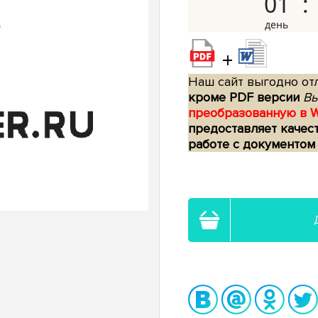
01
+
Наш сайт выгодно отл
кроме PDF версии
Вы
преобразованную в 
предоставляет качес
работе с документом