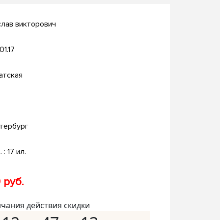
слав викторович
01.17
атская
тербург
. : 17 ил.
 руб.
нчания действия скидки