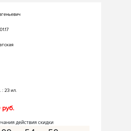
вгеньевич
01.17
атская
. : 23 ил.
 руб.
нчания действия скидки