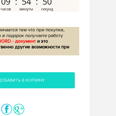
09
54
49
ичается тем что при покупке,
 в подарок получаете
работу
WORD - документ
и это
твенно другие возможности при
ДОБАВИТЬ В КОРЗИНУ