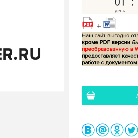
01
+
Наш сайт выгодно отл
кроме PDF версии
Вы
преобразованную в 
предоставляет качес
работе с документом