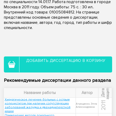
по специальности 14.01.17. Работа подготовлена в городе
Москва в 2011 году. Объем работы: 75 с. : 30 ил..
Внутренний код товара: 01005084812. На странице
представлены основные сведения о диссертации,
включая название, автора, год, город, тип работы и шифр
специальности.
ДОБАВИТЬ ДИССЕРТАЦИЮ В КОРЗИНУ
Рекомендуемые диссертации данного раздела
ы
Д
а
т
а
з
а
щ
и
т
Название работы
Автор
Хирургическое лечение больных с острым
2011
холециститом при наличии сопутствующих
Атрощенко, Элла
заболеваний желудка и двенадциперстной
Александровна
кишки
Применение метода локального