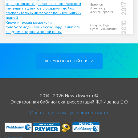
отрицательного давления в комплексном
2017
Ермолов
лечении пациентов с острыми гнойно-
Александр
Александрович
воспалительными заболеваниями мягких
тканей
Хирургическая коррекция
2010
Омаров, Кади
флебогемодинамических нарушений при
Султанмажидович
синдроме верхней полой вены
ФОРМА ОБРАТНОЙ СВЯЗИ
2014 -2026 New-disser.ru ©
Электронная библиотека диссертаций ФЛ Иванов Е О
Оплата, доставка, условия возврата
Check passport