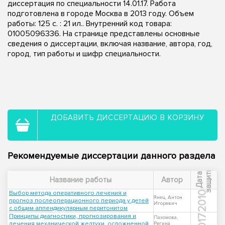
диссертация по специальности 14.01.17. Работа
подготовлена в городе Москва в 2013 году. Объем
работы: 125 с. : 21 ил.. Внутренний код товара:
01005096336. На странице представлены основные
сведения о диссертации, включая название, автора, год,
город, тип работы и шифр специальности.
ДОБАВИТЬ ДИССЕРТАЦИЮ В КОРЗИНУ
Рекомендуемые диссертации данного раздела
ы
Д
а
т
а
з
а
щ
и
т
Название работы
Автор
Выбор метода оперативного лечения и
2010
Янец, Антон
прогноз послеоперационного периода у детей
Игоревич
с общим аппендикулярным перитонитом
Принципы диагностики, прогнозирования и
2017
Пахомова,
лечения механической желтухи, осложненной
Регина