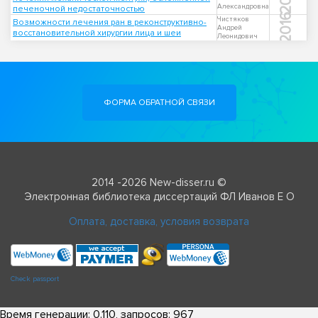
Александровна
печеночной недостаточностью
2016
Чистяков
Возможности лечения ран в реконструктивно-
Андрей
восстановительной хирургии лица и шеи
Леонидович
ФОРМА ОБРАТНОЙ СВЯЗИ
2014 -2026 New-disser.ru ©
Электронная библиотека диссертаций ФЛ Иванов Е О
Оплата, доставка, условия возврата
Check passport
Время генерации: 0.110, запросов: 967