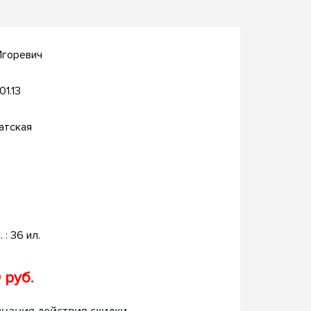
Игоревич
01.13
атская
. : 36 ил.
 руб.