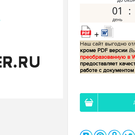
до око
01
+
Наш сайт выгодно отл
кроме PDF версии
Вы
преобразованную в 
предоставляет качес
работе с документом