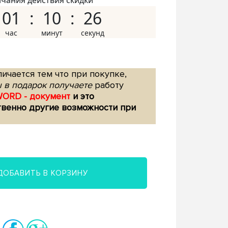
нчания действия скидки
01
10
25
ичается тем что при покупке,
 в подарок получаете
работу
WORD - документ
и это
твенно другие возможности при
ДОБАВИТЬ В КОРЗИНУ