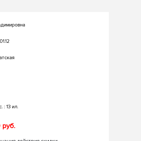
адимировна
01.12
атская
. : 13 ил.
 руб.