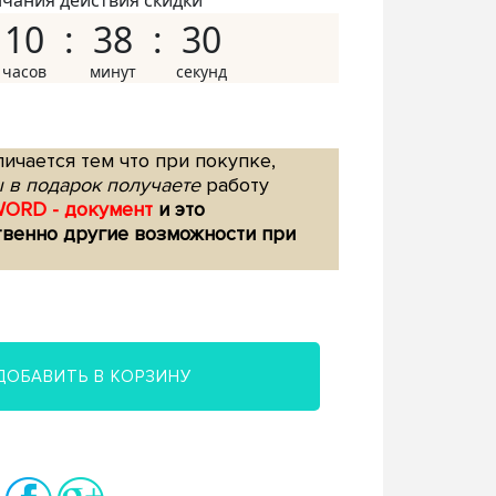
нчания действия скидки
10
38
29
ичается тем что при покупке,
 в подарок получаете
работу
WORD - документ
и это
твенно другие возможности при
ДОБАВИТЬ В КОРЗИНУ