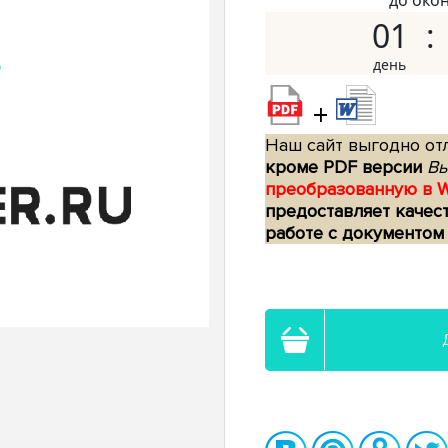
до око
01
+
Наш сайт выгодно отл
кроме PDF версии
Вы
преобразованную в 
предоставляет качес
работе с документом