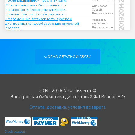
после радикальной простатэктомии
Онкологическая обоснованность
2014
Анпилогов,
лапароскопических операций при
Сергей
Владимирович
злокачественных опухолях матки
Современные возможности лучевой
2019
Федорова,
диагностики хрящеобразующих опухолей
Александра
Владимировна
скелета
ФОРМА ОБРАТНОЙ СВЯЗИ
2014 -2026 New-disser.ru ©
Электронная библиотека диссертаций ФЛ Иванов Е О
Оплата, доставка, условия возврата
Check passport