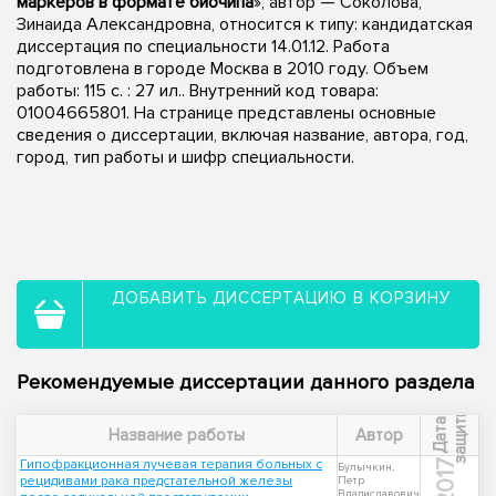
маркеров в формате биочипа
», автор — Соколова,
Зинаида Александровна, относится к типу: кандидатская
диссертация по специальности 14.01.12. Работа
подготовлена в городе Москва в 2010 году. Объем
работы: 115 с. : 27 ил.. Внутренний код товара:
01004665801. На странице представлены основные
сведения о диссертации, включая название, автора, год,
город, тип работы и шифр специальности.
ДОБАВИТЬ ДИССЕРТАЦИЮ В КОРЗИНУ
Рекомендуемые диссертации данного раздела
ы
Д
а
т
а
з
а
щ
и
т
Название работы
Автор
Гипофракционная лучевая терапия больных с
2017
Булычкин,
рецидивами рака предстательной железы
Петр
Владиславович