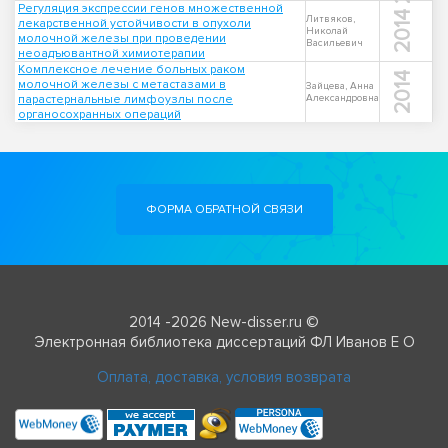
Регуляция экспрессии генов множественной
2014
Литвяков,
лекарственной устойчивости в опухоли
Николай
молочной железы при проведении
Васильевич
неоадъювантной химиотерапии
Комплексное лечение больных раком
2014
молочной железы с метастазами в
Зайцева, Анна
парастернальные лимфоузлы после
Александровна
органосохранных операций
ФОРМА ОБРАТНОЙ СВЯЗИ
2014 -2026 New-disser.ru ©
Электронная библиотека диссертаций ФЛ Иванов Е О
Оплата, доставка, условия возврата