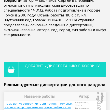
возраста
», автор — Молчанов, Сергей Валериевич,
относится к типу: кандидатская диссертация по
специальности 14.01.12. Работа подготовлена в городе
Томск в 2010 году. Объем работы: 110 с. : 15 ил..
Внутренний код товара: 01004803591. На странице
представлены основные сведения о диссертации,
включая название, автора, год, город, тип работы и шифр
специальности.
ДОБАВИТЬ ДИССЕРТАЦИЮ В КОРЗИНУ
Рекомендуемые диссертации данного раздела
ы
Д
а
т
а
з
а
щ
и
т
Название работы
Автор
2013
Чуруксаева,
Повышение эффективности лечения больных
Ольга
местно-распространенным раком шейки матки
Николаевна