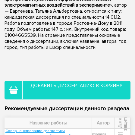
электромагнитных воздействий в эксперименте
», автор
— Бартенева, Татьяна Альбертовна, относится к типу:
кандидатская диссертация по специальности 14.01.12.
Работа подготовлена в городе Ростов-на-Дону в 2011
году. Объем работы: 147 с. : ил.. Внутренний код товара:
01004665539. На странице представлены основные
сведения о диссертации, включая название, автора, год,
город, тип работы и шифр специальности.
ДОБАВИТЬ ДИССЕРТАЦИЮ В КОРЗИНУ
Рекомендуемые диссертации данного раздела
ы
Д
а
т
а
з
а
щ
и
т
Название работы
Автор
Совершенствование диагностики
Журавлев,