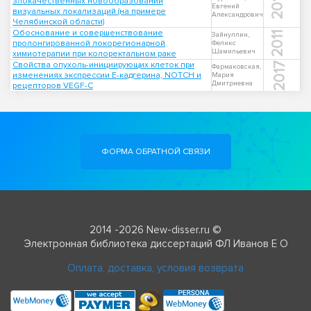
2011
злокачественных новообразований
Евгений
визуальных локализаций (на примере
Александрович
Челябинской области)
Обоснование и совершенствование
2011
Зайнуллин,
пролонгированной локорегионарной
Феликс
Шамильевич
химиотерапии при колоректальном раке
Свойства опухоль-инициирующих клеток при
2017
Фармаковская,
изменениях экспрессии Е-кадгерина, NOTCH и
Мария
Дмитриевна
рецепторов VEGF-C
ФОРМА ОБРАТНОЙ СВЯЗИ
2014 -2026 New-disser.ru ©
Электронная библиотека диссертаций ФЛ Иванов Е О
Оплата, доставка, условия возврата