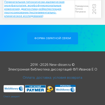
Перинатальная гипоксически-ишемическая
энцефалопатия: морфофункциональные
2013
Правдухина,
изменения, диагностика,нейропротекция,
Галина
Петровна
прогнозирование (экспериментально-
клиническое исследование)
ФОРМА ОБРАТНОЙ СВЯЗИ
2014 -2026 New-disser.ru ©
Электронная библиотека диссертаций ФЛ Иванов Е О
Оплата, доставка, условия возврата
Check passport