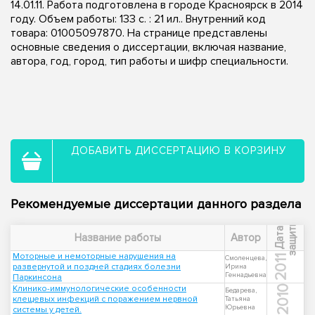
14.01.11. Работа подготовлена в городе Красноярск в 2014
году. Объем работы: 133 с. : 21 ил.. Внутренний код
товара: 01005097870. На странице представлены
основные сведения о диссертации, включая название,
автора, год, город, тип работы и шифр специальности.
ДОБАВИТЬ ДИССЕРТАЦИЮ В КОРЗИНУ
Рекомендуемые диссертации данного раздела
ы
Д
а
т
а
з
а
щ
и
т
Название работы
Автор
Моторные и немоторные нарушения на
2011
Смоленцева,
развернутой и поздней стадиях болезни
Ирина
Геннадьевна
Паркинсона
Клинико-иммунологические особенности
2010
Бедарева,
клещевых инфекций с поражением нервной
Татьяна
Юрьевна
системы у детей.