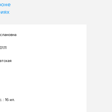
фоне
риях
услановна
01.11
атская
. : 16 ил.