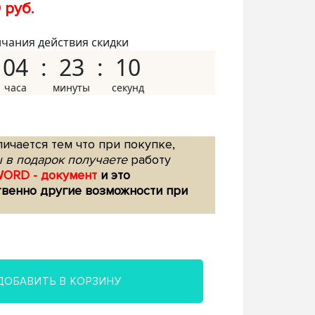
 руб.
нчания действия скидки
04
23
09
ичается тем что при покупке,
 в подарок получаете
работу
WORD - документ
и это
твенно другие возможности при
ДОБАВИТЬ В КОРЗИНУ