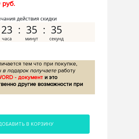
 руб.
нчания действия скидки
23
35
34
ичается тем что при покупке,
 в подарок получаете
работу
WORD - документ
и это
твенно другие возможности при
ДОБАВИТЬ В КОРЗИНУ