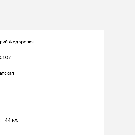
трий Федорович
.01.07
атская
. : 44 ил.