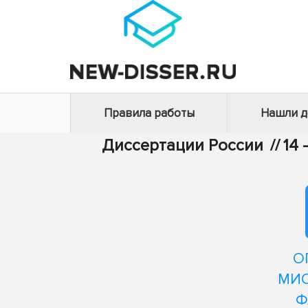
Правила работы
Нашли 
Диссертации России
//
14
О
МИО
Ф